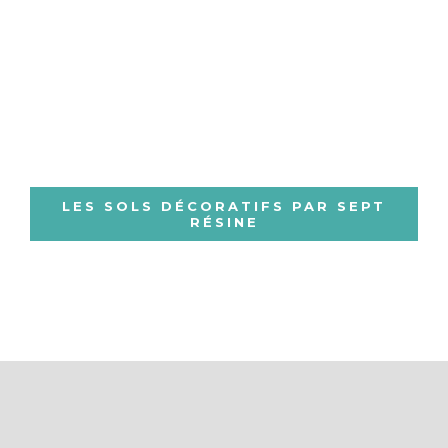
décoratives s’adaptent à tous les besoins même les
plus exigeants.
Nos équipes sont à votre écoute afin de vous
apporter des conseils personnalisés pour répondre
à vos besoins techniques et fonctionnels.
LES SOLS DÉCORATIFS PAR SEPT
RÉSINE