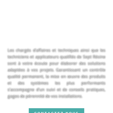
SOLS DÉCORATIFS
PARKINGS
ÉTANCHÉITÉ CUISINE
Les chargés d’affaires et techniques ainsi que les
techniciens et applicateurs qualifiés de Sept Résine
sont à votre écoute pour élaborer des solutions
adaptées à vos projets. Garantissant un contrôle
qualité permanent, la mise en œuvre des produits
et des systèmes les plus performants
s’accompagne d’un suivi et de conseils pratiques,
gages de pérennité de vos installations.
CONTACTEZ NOUS